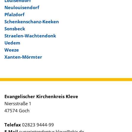
Louisendorf
Neulouisendorf
Pfalzdorf
Schenkenschanz-Keeken
Sonsbeck
Straelen-Wachtendonk
Uedem
Weeze
Xanten-Mörmter
Evangelischer Kirchenkreis Kleve
Niersstraße 1
47574 Goch
Telefax
02823 9444-99
E-Mail
superintendentur.kleve@ekir.de